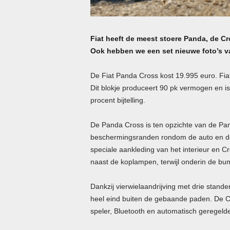
Fiat heeft de meest stoere Panda, de Cro
Ook hebben we een set nieuwe foto’s v
De Fiat Panda Cross kost 19.995 euro. Fiat
Dit blokje produceert 90 pk vermogen en i
procent bijtelling.
De Panda Cross is ten opzichte van de Pan
beschermingsranden rondom de auto en de v
speciale aankleding van het interieur en C
naast de koplampen, terwijl onderin de bum
Dankzij vierwielaandrijving met drie stan
heel eind buiten de gebaande paden. De C
speler, Bluetooth en automatisch geregelde