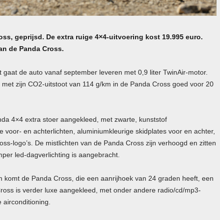
ss, geprijsd. De extra ruige 4×4-uitvoering kost 19.995 euro.
an de Panda Cross.
 gaat de auto vanaf september leveren met 0,9 liter TwinAir-motor.
s met zijn CO2-uitstoot van 114 g/km in de Panda Cross goed voor 20
da 4×4 extra stoer aangekleed, met zwarte, kunststof
oor- en achterlichten, aluminiumkleurige skidplates voor en achter,
ross-logo’s. De mistlichten van de Panda Cross zijn verhoogd en zitten
per led-dagverlichting is aangebracht.
den komt de Panda Cross, die een aanrijhoek van 24 graden heeft, een
ross is verder luxe aangekleed, met onder andere radio/cd/mp3-
 airconditioning.