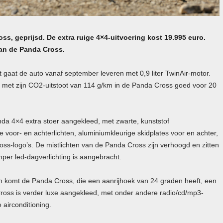
ss, geprijsd. De extra ruige 4×4-uitvoering kost 19.995 euro.
an de Panda Cross.
 gaat de auto vanaf september leveren met 0,9 liter TwinAir-motor.
s met zijn CO2-uitstoot van 114 g/km in de Panda Cross goed voor 20
da 4×4 extra stoer aangekleed, met zwarte, kunststof
oor- en achterlichten, aluminiumkleurige skidplates voor en achter,
ross-logo’s. De mistlichten van de Panda Cross zijn verhoogd en zitten
per led-dagverlichting is aangebracht.
den komt de Panda Cross, die een aanrijhoek van 24 graden heeft, een
ross is verder luxe aangekleed, met onder andere radio/cd/mp3-
 airconditioning.