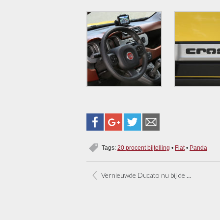
Tags:
20 procent bijtelling
•
Fiat
•
Panda
Vernieuwde Ducato nu bij de dealer, prijzen vanaf 17.300 euro