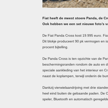
Fiat heeft de meest stoere Panda, de Cro
Ook hebben we een set nieuwe foto’s v
De Fiat Panda Cross kost 19.995 euro. Fiat
Dit blokje produceert 90 pk vermogen en i
procent bijtelling.
De Panda Cross is ten opzichte van de Pan
beschermingsranden rondom de auto en de v
speciale aankleding van het interieur en C
naast de koplampen, terwijl onderin de bum
Dankzij vierwielaandrijving met drie stan
heel eind buiten de gebaande paden. De C
speler, Bluetooth en automatisch geregelde