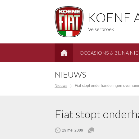
KOENE 
Velserbroek
OCCASIONS & BIJNA NI
HOME
NIEUWS
Nieuws
Fiat stopt onderhandelingen overnam
Fiat stopt onder
29 mei 2009