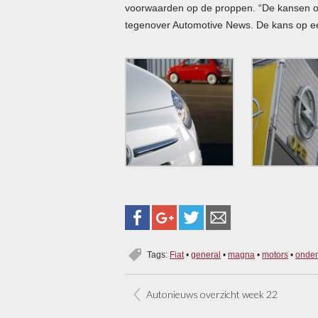
voorwaarden op de proppen. “De kansen op
tegenover Automotive News. De kans op ee
Tags:
Fiat
•
general
•
magna
•
motors
•
onder
Autonieuws overzicht week 22