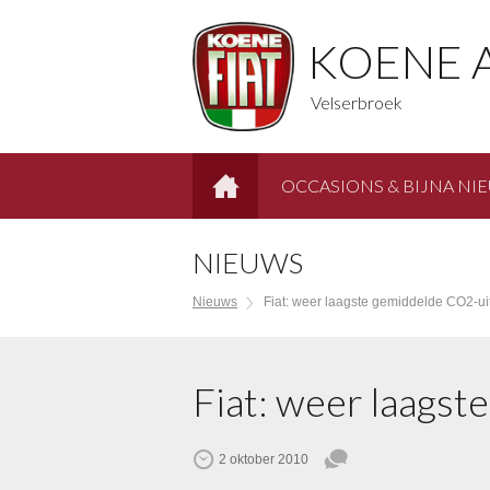
KOENE 
Velserbroek
OCCASIONS & BIJNA NI
HOME
NIEUWS
Nieuws
Fiat: weer laagste gemiddelde CO2-uit
Fiat: weer laags
2 oktober 2010