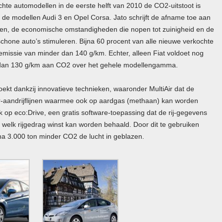
kochte automodellen in de eerste helft van 2010 de CO2-uitstoot is
 de modellen Audi 3 en Opel Corsa. Jato schrijft de afname toe aan
ten, de economische omstandigheden die nopen tot zuinigheid en de
chone auto’s stimuleren. Bijna 60 procent van alle nieuwe verkochte
emissie van minder dan 140 g/km. Echter, alleen Fiat voldoet nog
dan 130 g/km aan CO2 over het gehele modellengamma.
ekt dankzij innovatieve technieken, waaronder MultiAir dat de
-aandrijflijnen waarmee ook op aardgas (methaan) kan worden
k op eco:Drive, een gratis software-toepassing dat de rij-gegevens
 welk rijgedrag winst kan worden behaald. Door dit te gebruiken
na 3.000 ton minder CO2 de lucht in geblazen.