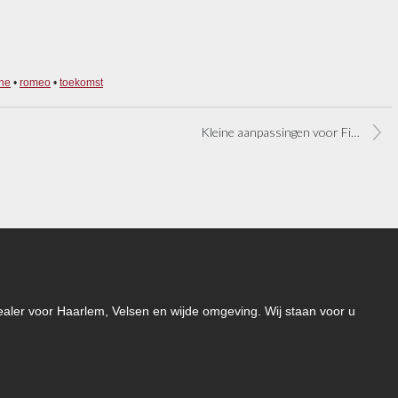
ne
•
romeo
•
toekomst
Kleine aanpassingen voor Fiat Bravo
-dealer voor Haarlem, Velsen en wijde omgeving. Wij staan voor u