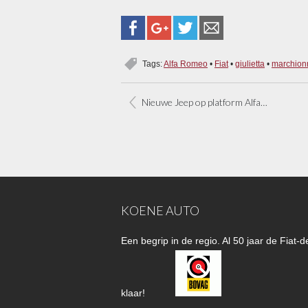
Tags:
Alfa Romeo
•
Fiat
•
giulietta
•
marchion
Nieuwe Jeep op platform Alfa Giulietta
KOENE AUTO
Een begrip in de regio. Al 50 jaar de Fiat
klaar!