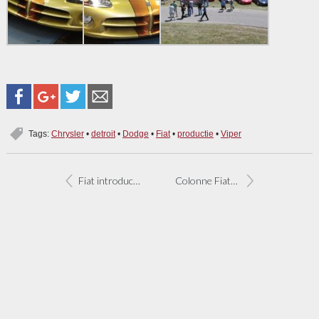
Tags:
Chrysler
•
detroit
•
Dodge
•
Fiat
•
productie
•
Viper
Fiat introduceert tweecilinder in 500
Colonne Fiats 500 goed voor wereldrecord