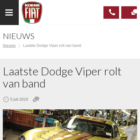
NIEUWS
023
CONTAC
Nieuws
Laatste Dodge Viper rolt van band
537 97
00
Laatste Dodge Viper rolt
van band
5 juli 2010