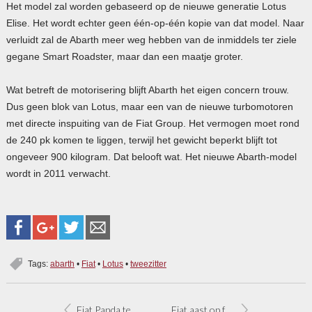
Het model zal worden gebaseerd op de nieuwe generatie Lotus
Elise. Het wordt echter geen één-op-één kopie van dat model. Naar
verluidt zal de Abarth meer weg hebben van de inmiddels ter ziele
gegane Smart Roadster, maar dan een maatje groter.
Wat betreft de motorisering blijft Abarth het eigen concern trouw.
Dus geen blok van Lotus, maar een van de nieuwe turbomotoren
met directe inspuiting van de Fiat Group. Het vermogen moet rond
de 240 pk komen te liggen, terwijl het gewicht beperkt blijft tot
ongeveer 900 kilogram. Dat belooft wat. Het nieuwe Abarth-model
wordt in 2011 verwacht.
Tags:
abarth
•
Fiat
•
Lotus
•
tweezitter
Fiat Panda teruggeroepen vanwege ABS
Fiat aast op fabrieken Bertone