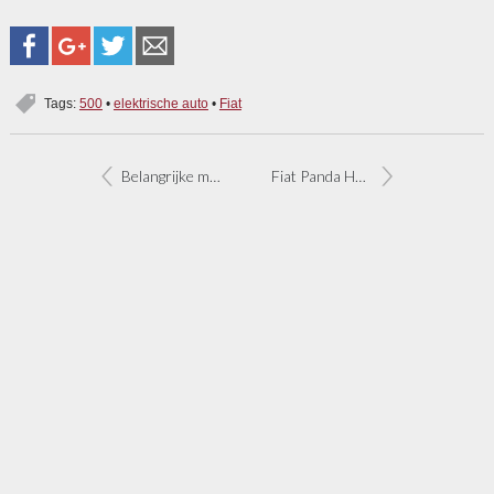
Tags:
500
•
elektrische auto
•
Fiat
Belangrijke maatregelen Covid-19
Fiat Panda Hybrid komt eerst als City Cross