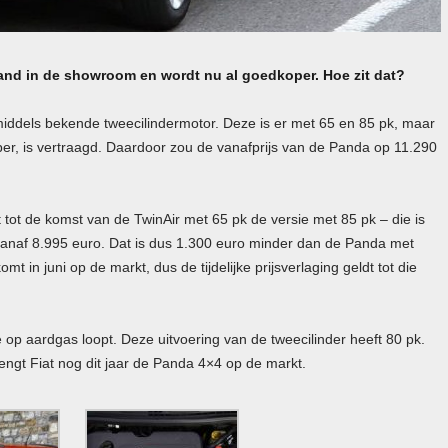
and in de showroom en wordt nu al goedkoper. Hoe zit dat?
iddels bekende tweecilindermotor. Deze is er met 65 en 85 pk, maar
pper, is vertraagd. Daardoor zou de vanafprijs van de Panda op 11.290
t tot de komst van de TwinAir met 65 pk de versie met 85 pk – die is
anaf 8.995 euro. Dat is dus 1.300 euro minder dan de Panda met
t in juni op de markt, dus de tijdelijke prijsverlaging geldt tot die
e op aardgas loopt. Deze uitvoering van de tweecilinder heeft 80 pk.
rengt Fiat nog dit jaar de Panda 4×4 op de markt.