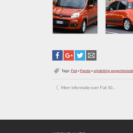
Tags:
Fiat
•
Panda
•
vrijstelling wegenbelast
Meer informatie over Fiat 500L