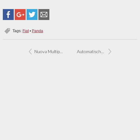
Tags:
Fiat
•
Panda
Nuova Multipla: meer gemak, minder karakter
Automatische Panda