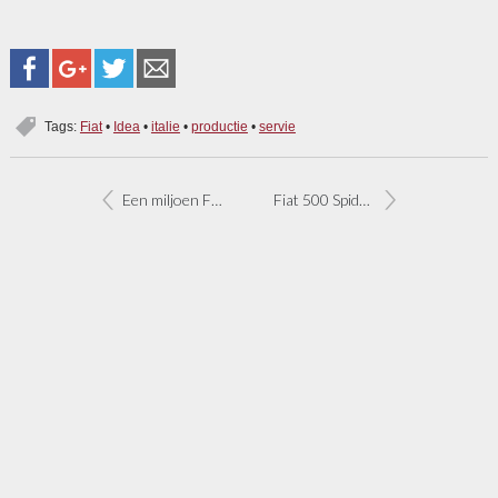
Tags:
Fiat
•
Idea
•
italie
•
productie
•
servie
Een miljoen Fiats Doblo geproduceerd
Fiat 500 Spider verwacht in 2012