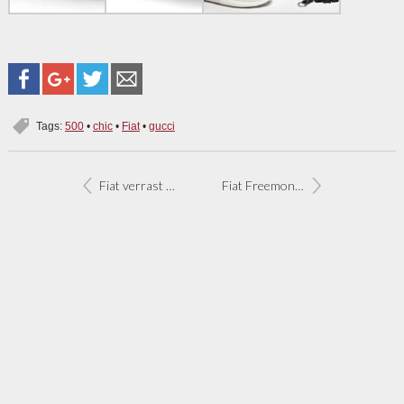
Tags:
500
•
chic
•
Fiat
•
gucci
Fiat verrast met 500 Coupé by Zagato
Fiat Freemont opent portieren