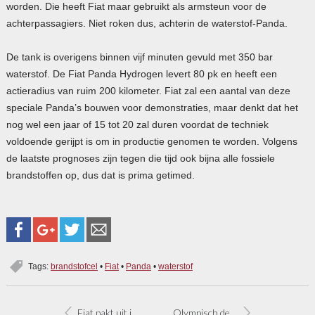
worden. Die heeft Fiat maar gebruikt als armsteun voor de
achterpassagiers. Niet roken dus, achterin de waterstof-Panda.
De tank is overigens binnen vijf minuten gevuld met 350 bar
waterstof. De Fiat Panda Hydrogen levert 80 pk en heeft een
actieradius van ruim 200 kilometer. Fiat zal een aantal van deze
speciale Panda’s bouwen voor demonstraties, maar denkt dat het
nog wel een jaar of 15 tot 20 zal duren voordat de techniek
voldoende gerijpt is om in productie genomen te worden. Volgens
de laatste prognoses zijn tegen die tijd ook bijna alle fossiele
brandstoffen op, dus dat is prima getimed.
Tags:
brandstofcel
•
Fiat
•
Panda
•
waterstof
Fiat pakt uit in Genève
Olympisch debuut Fiat Sedici