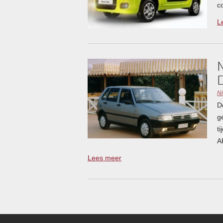
c
L
N
D
g
t
A
Lees meer