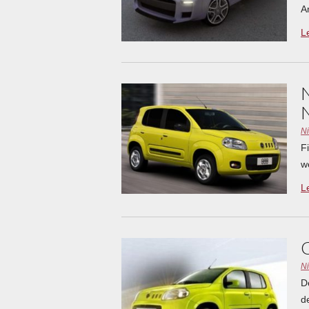
A
L
N
F
w
L
N
D
d