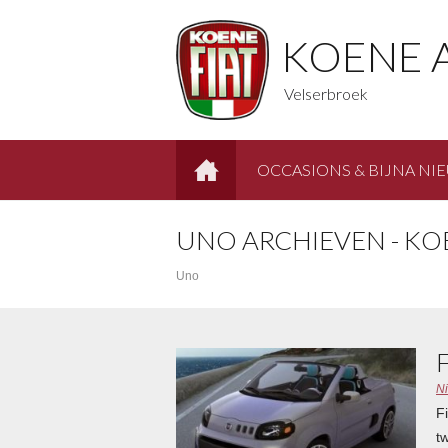
KOENE 
Velserbroek
OCCASIONS & BIJNA NI
HOME
UNO ARCHIEVEN - KO
Uno
N
F
t