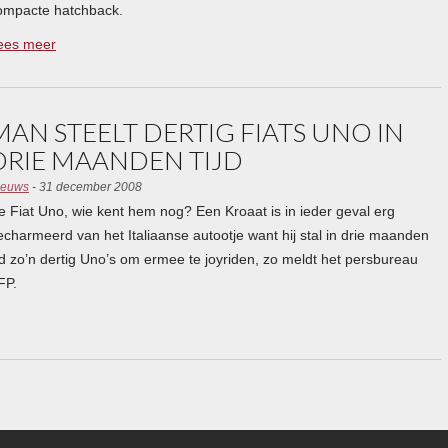
ompacte hatchback.
ees meer
MAN STEELT DERTIG FIATS UNO IN
DRIE MAANDEN TIJD
ieuws
- 31 december 2008
e Fiat Uno, wie kent hem nog? Een Kroaat is in ieder geval erg
echarmeerd van het Italiaanse autootje want hij stal in drie maanden
ijd zo’n dertig Uno’s om ermee te joyriden, zo meldt het persbureau
FP.